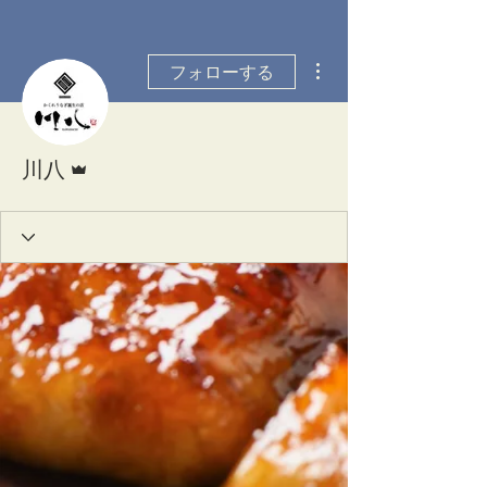
その他
フォローする
管理者
川八