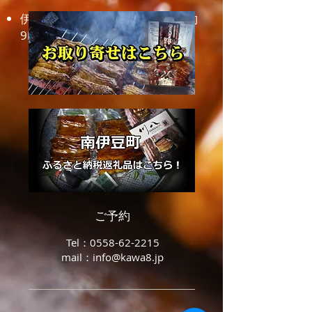
伊豆急下田駅より南伊豆方面へ約
9km
ご予約
Tel：0558-62-2215
mail：info@kawa8.jp