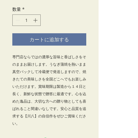
格
数量
*
カートに追加する
専門店ならではの濃厚な旨味と香ばしさをそ
のままお届けします。うなぎ蒲焼を熱いまま
真空パックして冷蔵便で発送しますので、焼
きたての美味しさを全国どこへでもお楽しみ
いただけます。賞味期限は製造から１４日と
長く、新鮮な状態で贈答に最適です。心を込
めた逸品は、大切な方への贈り物としても喜
ばれること間違いなしです。安心と品質を追
求する【川八】の自信作をぜひご賞味くださ
い。