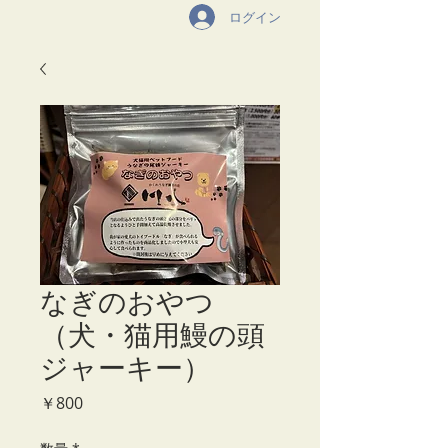
ログイン
なぎのおやつ
（犬・猫用鰻の頭
ジャーキー）
価
￥800
格