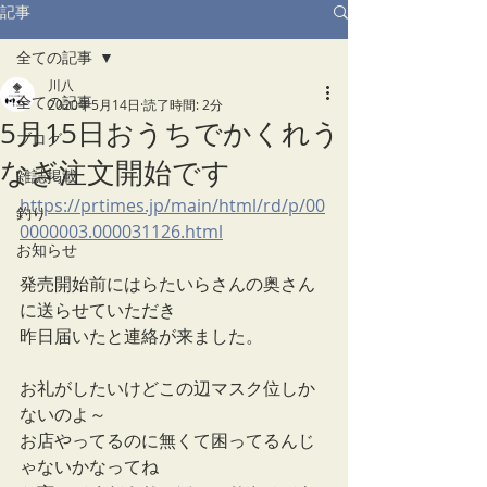
記事
全ての記事
川八
全ての記事
2020年5月14日
読了時間: 2分
5月15日おうちでかくれう
ブログ
なぎ注文開始です
雑誌掲載
https://prtimes.jp/main/html/rd/p/00
釣り
0000003.000031126.html
お知らせ
発売開始前にはらたいらさんの奥さん
に送らせていただき
昨日届いたと連絡が来ました。
お礼がしたいけどこの辺マスク位しか
ないのよ～
お店やってるのに無くて困ってるんじ
ゃないかなってね