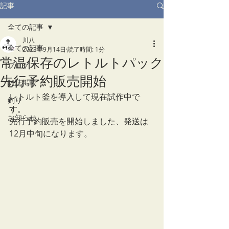
記事
全ての記事
川八
全ての記事
2023年9月14日
読了時間: 1分
常温保存のレトルトパック
ブログ
先行予約販売開始
雑誌掲載
レトルト釜を導入して現在試作中で
釣り
す。
お知らせ
先行予約販売を開始しました、発送は
12月中旬になります。