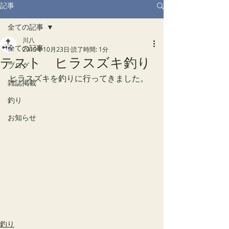
記事
全ての記事
川八
全ての記事
2019年10月23日
読了時間: 1分
テスト ヒラスズキ釣り
ブログ
ヒラスズキを釣りに行ってきました。
雑誌掲載
釣り
お知らせ
釣り