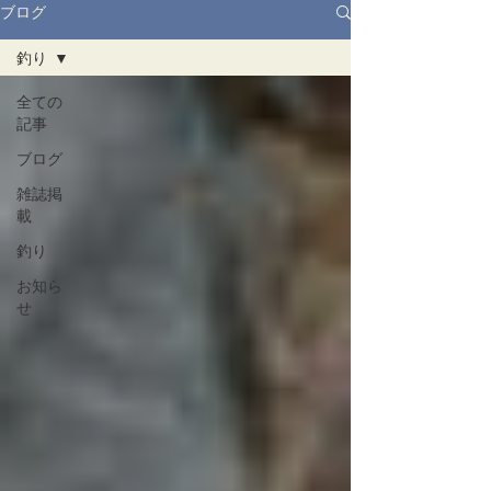
ブログ
釣り
全ての
記事
ブログ
雑誌掲
載
釣り
お知ら
せ